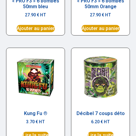
« PRO F3 » 6 bombes
« PRO F3 » 6 bombes
50mm bleu
50mm Orange
27.90
€
HT
27.90
€
HT
Ajouter au panier
Ajouter au panier
Kung Fu ®
Décibel 7 coups déto
3.70
€
HT
6.20
€
HT
Lire la suite
Lire la suite