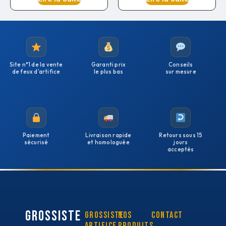
Site n°1 de la vente
Garanti prix
Conseils
de feux d'artifice
le plus bas
sur mesure
Paiement
Livraison rapide
Retours sous 15
sécurisé
et homologuée
jours
acceptés
GROSSISTE
Grossiste
Nos
Contact
artifice
Produits