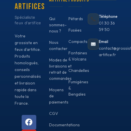
ARTIFICES
Téléphone
Spécialiste
Qui
Pétards
feux d'artifice
01 30 36
sommes-
59 50
Fusées
nous ?
Votre
Compacts
Email
Nous
grossiste en
contact@grossis
contacter
feux d'artifice.
Fontaines
artifice.fr
Produits
& Volcans
Modes de
homologués,
livraisons et
conseils
Chandelles
retrait de
personnalisés
commandes
Fumigènes
et livraison
&
rapide dans
Moyens
Bengales
de
toute la
paiements
France.
CGV
Documentations