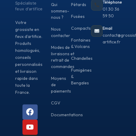
Téléphone
Spécialiste
Qui
Pétards
feux d'artifice
01 30 36
sommes-
59 50
Fusées
nous ?
Votre
Compacts
Email
Nous
grossiste en
contact@grossis
contacter
feux d'artifice.
Fontaines
artifice.fr
Produits
& Volcans
Modes de
homologués,
livraisons et
conseils
Chandelles
retrait de
personnalisés
commandes
Fumigènes
et livraison
&
rapide dans
Moyens
Bengales
de
toute la
paiements
France.
CGV
Documentations