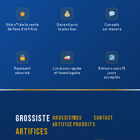
Site n°1 de la vente
Garanti prix
Conseils
de feux d'artifice
le plus bas
sur mesure
Paiement
Livraison rapide
Retours sous 15
sécurisé
et homologuée
jours
acceptés
GROSSISTE
Grossiste
Nos
Contact
artifice
Produits
ARTIFICES