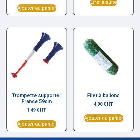
Lire la suite
Ajouter au panier
Trompette supporter
Filet à ballons
France 59cm
4.90
€
HT
1.49
€
HT
Ajouter au panier
Ajouter au panier